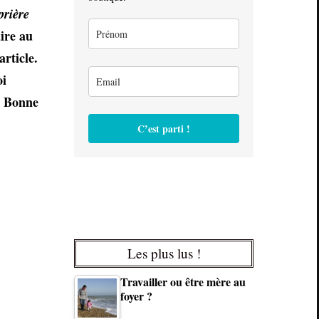
prière
ire au
rticle.
oi
. Bonne
C’est parti !
Les plus lus !
Travailler ou être mère au
foyer ?