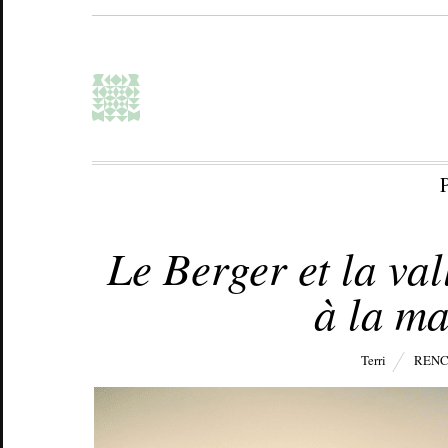
AVRIL 29, 2020
Le Berger et la va
à la ma
Terri
REN