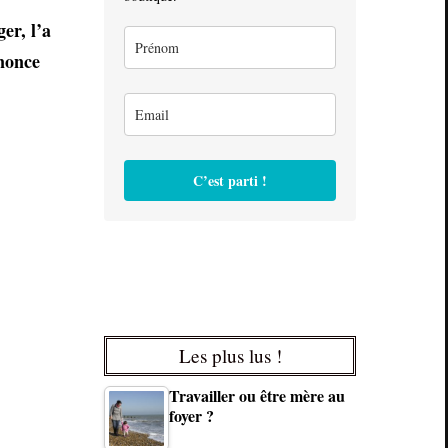
er, l’a
nnonce
C’est parti !
Les plus lus !
Travailler ou être mère au
foyer ?