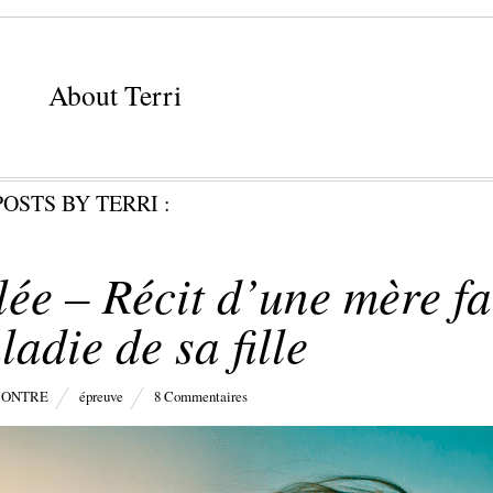
About Terri
POSTS BY TERRI :
llée – Récit d’une mère f
ladie de sa fille
CONTRE
épreuve
8 Commentaires