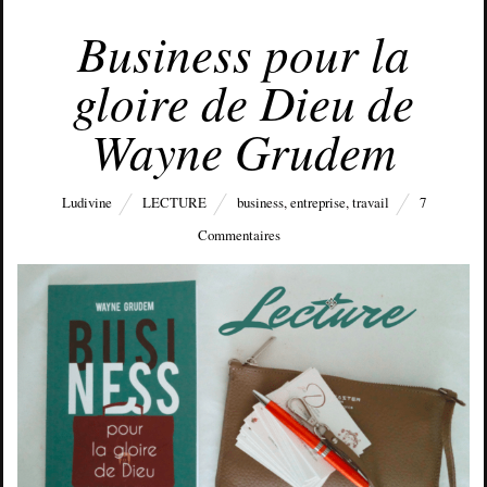
MARS 13, 2019
Business pour la
gloire de Dieu de
Wayne Grudem
Ludivine
LECTURE
business
,
entreprise
,
travail
7
Commentaires