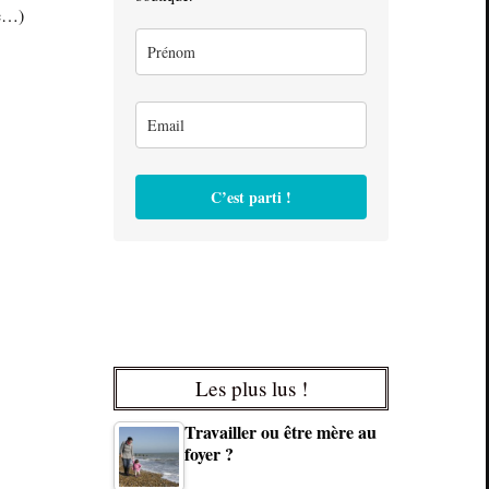
te…)
C’est parti !
Les plus lus !
Travailler ou être mère au
foyer ?