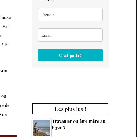
t aussi
. Par
e
 ! Et
C’est parti !
voir
ou
nre de
Les plus lus !
e de
Travailler ou être mère au
foyer ?