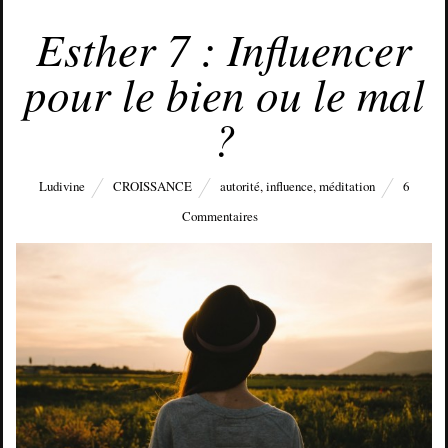
FÉVRIER 21, 2016
Esther 7 : Influencer
pour le bien ou le mal
?
Ludivine
CROISSANCE
autorité
,
influence
,
méditation
6
Commentaires