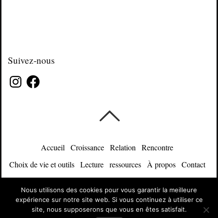
Suivez-nous
Instagram
Facebook
Accueil
Croissance
Relation
Rencontre
Choix de vie et outils
Lecture
ressources
À propos
Contact
Confession de foi
Newsletter
Boutique
Nous utilisons des cookies pour vous garantir la meilleure
expérience sur notre site web. Si vous continuez à utiliser ce
©
Elle croit
2026
site, nous supposerons que vous en êtes satisfait.
Powered by
WordPress
•
Themify WordPress Themes