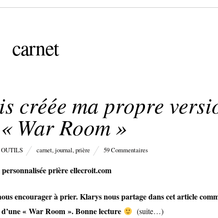
carnet
s créée ma propre versi
 « War Room »
 OUTILS
carnet
,
journal
,
prière
59 Commentaires
 nous encourager à prier. Klarys nous partage dans cet article comm
ion d’une « War Room ». Bonne lecture
(suite…)