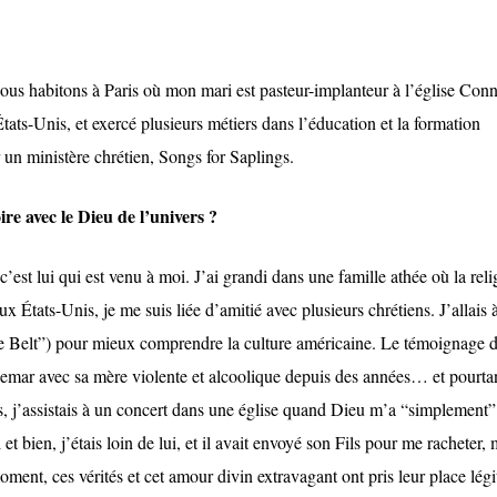
ous habitons à Paris où mon mari est pasteur-implanteur à l’église Con
ats-Unis, et exercé plusieurs métiers dans l’éducation et la formation
r un ministère chrétien, Songs for Saplings.
oire avec le Dieu de l’univers ?
c’est lui qui est venu à moi. J’ai grandi dans une famille athée où la reli
 États-Unis, je me suis liée d’amitié avec plusieurs chrétiens. J’allais à
ible Belt”) pour mieux comprendre la culture américaine. Le témoignage 
chemar avec sa mère violente et alcoolique depuis des années… et pourtan
près, j’assistais à un concert dans une église quand Dieu m’a “simplement
el et bien, j’étais loin de lui, et il avait envoyé son Fils pour me racheter,
moment, ces vérités et cet amour divin extravagant ont pris leur place lég