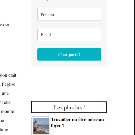
nexion.
C’est parti !
gion était
 l’église
d’une
t elle
Les plus lus !
” montré
Travailler ou être mère au
 me
foyer ?
itime