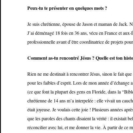
Peux-tu te pr
ésenter en quelques mots ?
Je suis chrétienne, épouse de Jason et maman de Jack. N
J’ai déménagé 18 fois en 36 ans, vécu en France et aux-Ét
professionnelle avant d’être coordinatrice de projets pou
Comment as-tu rencontré J
ésus ? Quelle est ton hist
Rien ne me destinait à rencontrer Jésus, sinon le fait que 
pour les faibles d’esprit. Lors de mon année d’échange aux
(ce que font la plupart des gens en Floride, dans la “B
chrétienne de 14 ans m’a interpelée : elle vivait un cau
était joyeuse. Je voulais cette joie ! Plusieurs années a
que les paroles des chants disaient la vérité : il existait b
réconcilier avec lui, et me donner la vie. À partir de ce 