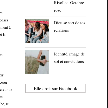
Rivollet- Octobre
rose
re
ponses
Dieu se sert de tes
dement à
relations
t la
Identité, image de
te
soi et convictions
oir
 cœur
Elle croit sur Facebook
à cœur de
en
be, le