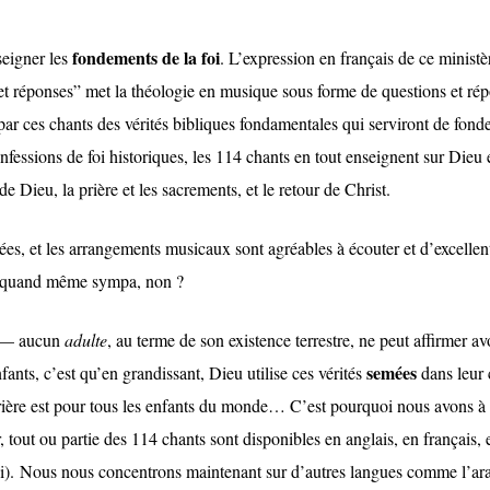
fondements de la foi
eigner les
. L’expression en français de ce ministè
 et réponses” met la théologie en musique sous forme de questions et ré
 par ces chants des vérités bibliques fondamentales qui serviront de fon
nfessions de foi historiques, les 114 chants en tout enseignent sur Dieu e
 de Dieu, la prière et les sacrements, et le retour de Christ.
nées, et les arrangements musicaux sont agréables à écouter et d’excellen
est quand même sympa, non ?
t — aucun
adulte
, au terme de son existence terrestre, ne peut affirmer av
semées
ants, c’est qu’en grandissant, Dieu utilise ces vérités
dans leur
te prière est pour tous les enfants du monde… C’est pourquoi nous avons 
r, tout ou partie des 114 chants sont disponibles en anglais, en français, 
i).
Nous nous concentrons maintenant sur d’autres langues comme l’ara