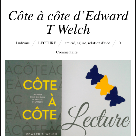
JUIN 25, 2018
Côte à côte d’Edward
T Welch
Ludivine
LECTURE
amitié
,
église
,
relation d'aide
0
Commentaire