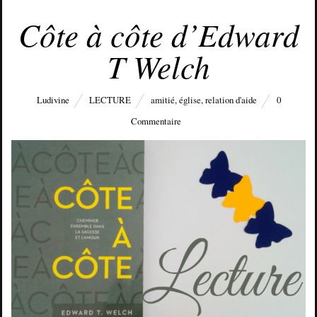
JUIN 25, 2018
Côte à côte d’Edward
T Welch
Ludivine
LECTURE
amitié
,
église
,
relation d'aide
0
Commentaire