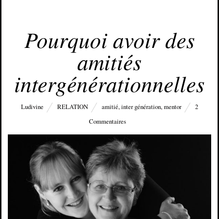
DÉCEMBRE 5, 2016
Pourquoi avoir des
amitiés
intergénérationnelles
Ludivine
RELATION
amitié
,
inter génération
,
mentor
2
Commentaires