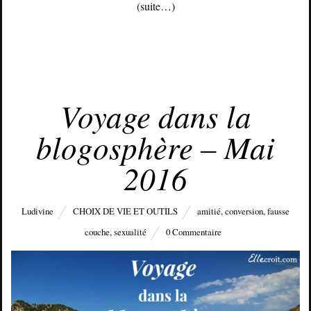
(suite…)
MAI 22, 2016
Voyage dans la
blogosphère – Mai
2016
Ludivine
CHOIX DE VIE ET OUTILS
amitié
,
conversion
,
fausse
couche
,
sexualité
0 Commentaire