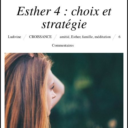
Esther 4 : choix et
stratégie
Ludivine
CROISSANCE
amitié
,
Esther
,
famille
,
méditation
6
Commentaires