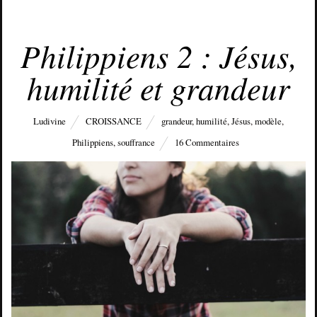
AVRIL 3, 2016
Philippiens 2 : Jésus,
humilité et grandeur
Ludivine
CROISSANCE
grandeur
,
humilité
,
Jésus
,
modèle
,
Philippiens
,
souffrance
16 Commentaires