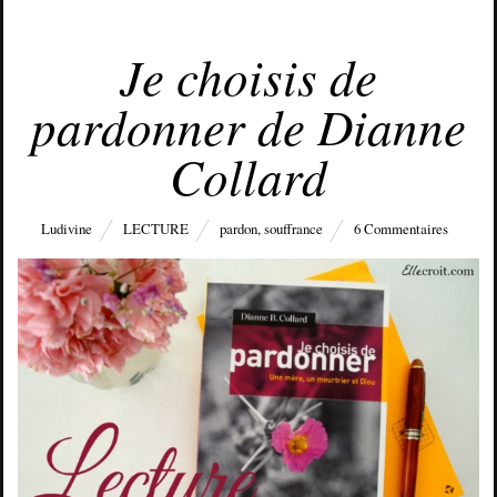
OCTOBRE 26, 2015
Je choisis de
pardonner de Dianne
Collard
Ludivine
LECTURE
pardon
,
souffrance
6 Commentaires