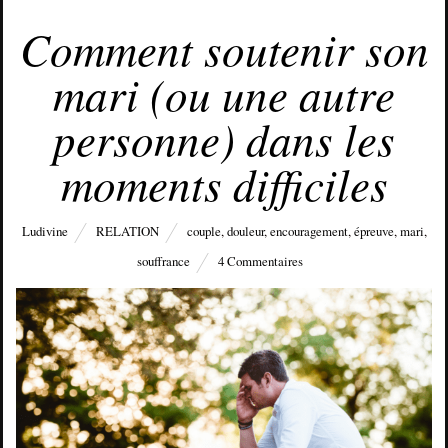
MARS 12, 2018
Comment soutenir son
mari (ou une autre
personne) dans les
moments difficiles
Ludivine
RELATION
couple
,
douleur
,
encouragement
,
épreuve
,
mari
,
souffrance
4 Commentaires