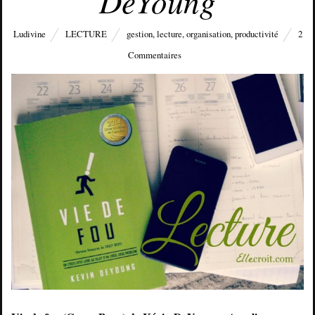
DeYoung
Ludivine
LECTURE
gestion
,
lecture
,
organisation
,
productivité
2
Commentaires