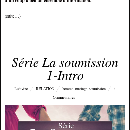
d’un coup d’oeil un ensemble d’information.
(suite…)
JANVIER 31, 2015
Série La soumission
1-Intro
Ludivine
RELATION
homme
,
mariage
,
soumission
4
Commentaires