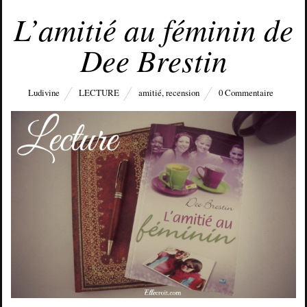
JANVIER 31, 2015
L’amitié au féminin de
Dee Brestin
Ludivine
LECTURE
amitié
,
recension
0 Commentaire